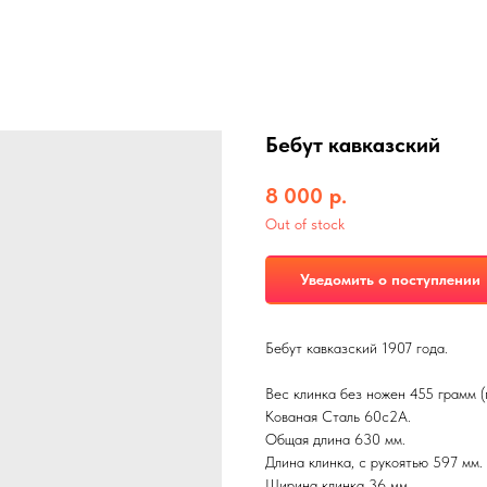
Бебут кавказский
8 000
р.
Out of stock
Уведомить о поступлении
Бебут кавказский 1907 года.
Вес клинка без ножен 455 грамм (
Кованая Сталь 60с2А.
Общая длина 630 мм.
Длина клинка, с рукоятью 597 мм.
Ширина клинка 36 мм.