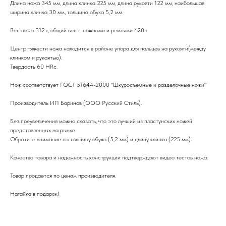
Длина ножа 345 мм, длина клинка 225 мм, длина рукояти 122 мм, наибольшая
ширина клинка 30 мм, толщина обуха 5,2 мм.
Вес ножа 312 г, общий вес с ножнами и ремнями 620 г.
Центр тяжести ножа находится в районе упора для пальцев на рукояти(между
клинком и рукоятью).
Твердость 60 НRc.
Нож соответствует ГОСТ 51644-2000 "Шкуросъемные и разделочные ножи"
Производитель ИП Баринов (ООО Русский Стиль).
Без преувеличения можно сказать, что это лучший из пластунских ножей
представленных на рынке.
Обратите внимание на толщину обуха (5,2 мм) и длину клинка (225 мм).
Качество товара и надежность конструкции подтверждают видео тестов ножа.
Товар продается по ценам производителя.
Нагайка в подарок!