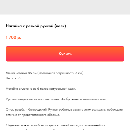
Нагайка с резной ручкой (волк)
1 700
р.
Купить
Длина нагайка 85 см ( возможная погрешность 3 см.)
Вес - 235г.
Нагайка сплетена из 6 полос натуральной кожи.
Рукоятка вырезана из массива ольхи. Изображенное животное - волк.
Стиль резьбы - богородский. Ручная работа, в связи с этим возможны небольшие
отличия от представленного образца.
Отдельно можно приобрести декоративный чехол, изготовленный из