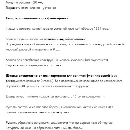
Толщина рукояти - 20 мм,
Твердость стали клинка - уставная,
Cоздана специально для фланкировки.
Изделие является копией шашки уставной казачьей образца 1881 года.
Клинок с одним долом,
не заточенный, облегченный
.
В среднем клинок облегчен на 230 грамм, по сравнению со стандартной шашкой
казачьей рядовой и укорочен на 9 см.
Клинок без ослабления конструкции, монтаж сквозной (на двух гайках).
Спуски клинка подведены под заточку.
Шашка специально оптимизирована для занятия фланкировкой
(вес
тестируемого клинка 640 грамм). Вес изделия может отличаться от измеряемого
образца - 30 грамм, т.к. изделия изготавливаются вручную .
Центр тяжести клинка находится, примерно, в 15 см от края рукояти.
Рукоять выточена из массива березы, диагональных насечек не имеет, для
лучшего скольжения в руке при фланкировке.
Рукоять обрамлена латунными элементами Ножны деревянные обтянутые
натуральной кожей и обрамлены латунным прибором.