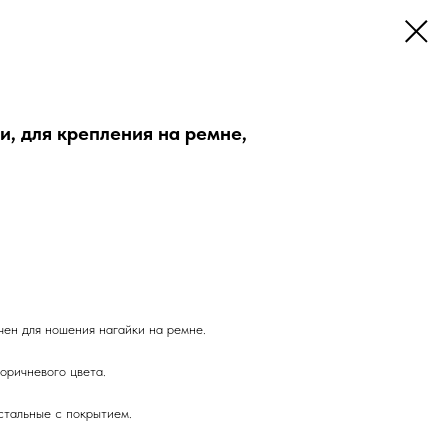
и, для крепления на ремне,
чен для ношения нагайки на ремне.
коричневого цвета.
стальные с покрытием.