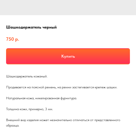
Шашкодержатель черный
750
р.
Купить
Шашкодержатель кожаный.
Продевается на поясной ремень, на ремни застегивается крепеж шашки.
Натуральная кожа, никелированная фурнитура.
Толщина кожи, примерно, 3 мм.
Внешний вид изделия может незначительно отличаться от представленного
образца.